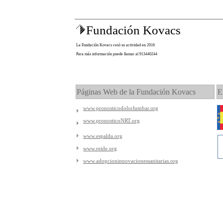
Fundación Kovacs
La Fundación Kovacs cesó su actividad en 2016
Para más información puede llamar al 913440244
Páginas Web de la Fundación Kovacs
E
www.pronosticodolorlumbar.org
www.pronosticoNRT.org
www.espalda.org
www.reide.org
www.adopcioninnovacionessanitarias.org