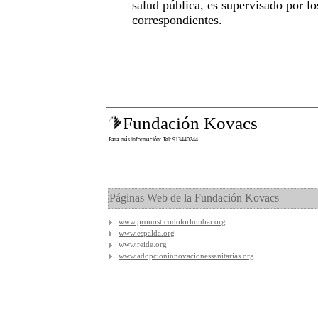
salud pública, es supervisado por l
correspondientes.
Fundación Kovacs
Para más información: Tel: 913440244
Páginas Web de la Fundación Kovacs
www.pronosticodolorlumbar.org
www.espalda.org
www.reide.org
www.adopcioninnovacionessanitarias.org