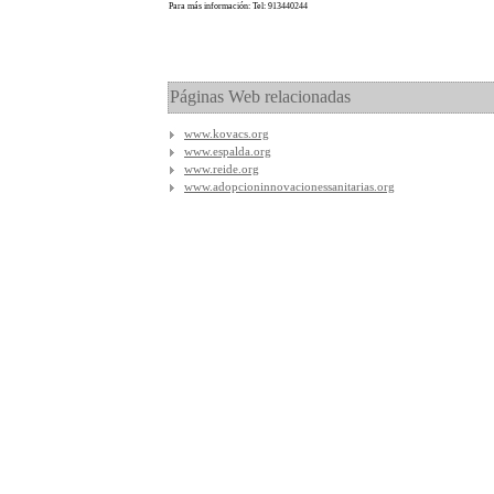
Para más información: Tel: 913440244
Páginas Web relacionadas
www.kovacs.org
www.espalda.org
www.reide.org
www.adopcioninnovacionessanitarias.org